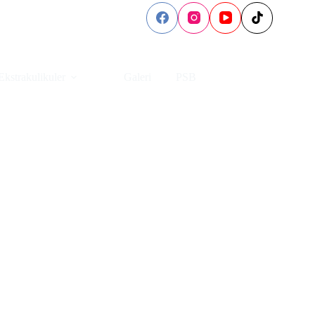
Ekstrakulikuler
Galeri
PSB