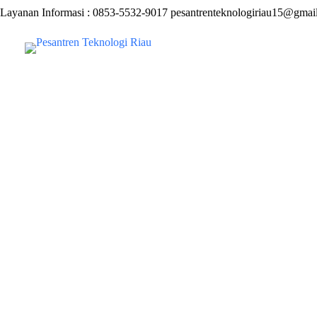
Skip
Layanan Informasi : 0853-5532-9017 pesantrenteknologiriau15@gmai
to
content