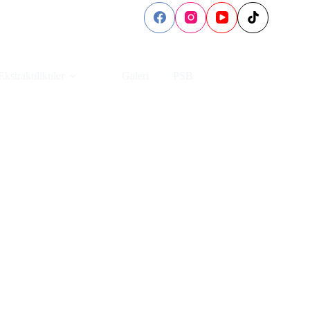
Ekstrakulikuler
Galeri
PSB